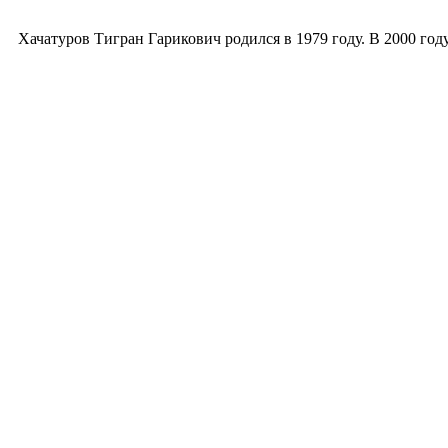
07.02.2026
Хачатуров Тигран Гарикович родился в 1979 году. В 2000 го
Тигран Хачатуров: эксперт в управлении про
14.08.2025
Биография Тиграна Хачатурова
23.06.2025
Морские перевозки: особенности, этапы и право
04.06.2025