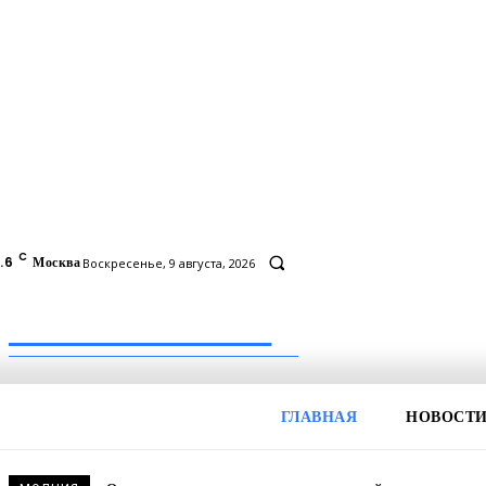
C
.6
Москва
Воскресенье, 9 августа, 2026
Inform-71.ru
ПРОФЕССИОНАЛЬНЫЕ НОВОСТИ
ГЛАВНАЯ
НОВОСТ