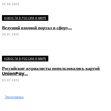
25.04.2025
НОВОСТИ В РОССИИ И МИРЕ
Ведущий входной портал в сферу...
26.01.2025
НОВОСТИ В РОССИИ И МИРЕ
Российские журналисты попользовались картой
UnionPay...
03.07.2023
Экономика
Экономика
Тигран Хачатуров — заместитель Председател