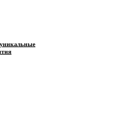
я уникальные
ытия
 телефона: что это,
работает