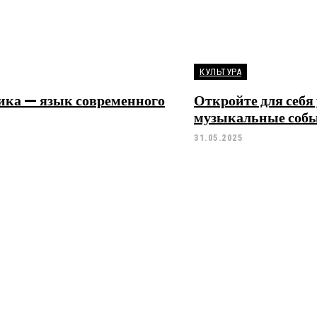
КУЛЬТУРА
ика — язык современного
Откройте для себ
музыкальные соб
31.05.2025
А
ый дальномер купить:
Виртуальный номер
ство по выбору
зачем нужен и как 