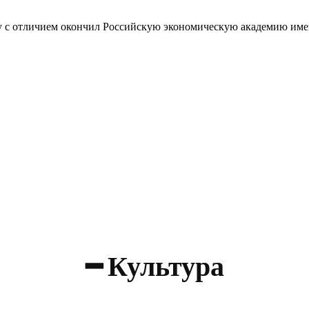
ду с отличием окончил Российскую экономическую академию имен
мышленными и финансовыми активами
вое регулирование
━ Культура