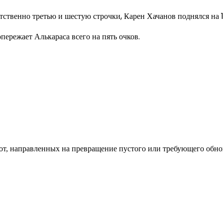
ственно третью и шестую строчки, Карен Хачанов поднялся на 1
пережает Алькараса всего на пять очков.
од к созданию комфортного пространства
бот, направленных на превращение пустого или требующего обн
пом: эффективный инструмент бренда