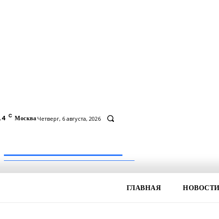
C
.4
Москва
Четверг, 6 августа, 2026
Inform-71.ru
ПРОФЕССИОНАЛЬНЫЕ НОВОСТИ
ГЛАВНАЯ
НОВОСТ