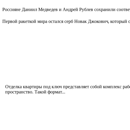
Россияне Даниил Медведев и Андрей Рублев сохранили соответ
Первой ракеткой мира остался серб Новак Джокович, который о
Новое на сайте
Интерьер
Отделка квартиры под ключ: современный подх
12.07.2026
Отделка квартиры под ключ представляет собой комплекс ра
пространство. Такой формат...
Производство полиэтиленовых пакетов с логоти
17.06.2026