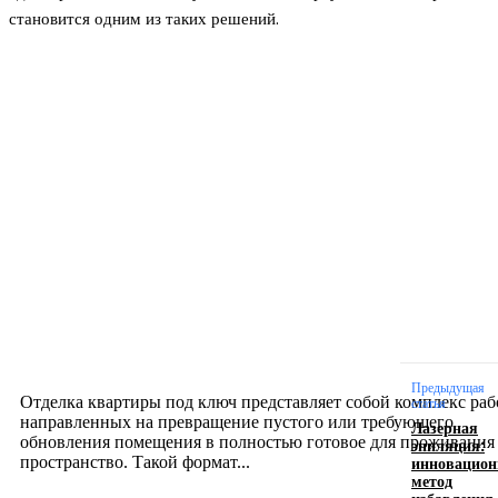
становится одним из таких решений.
Новое на сайте
Интерьер
Отделка квартиры под ключ: современный подх
созданию комфортного пространства
12.07.2026
Предыдущая
Отделка квартиры под ключ представляет собой комплекс раб
статья
направленных на превращение пустого или требующего
Лазерная
обновления помещения в полностью готовое для проживания
эпиляция:
инновацио
пространство. Такой формат...
метод