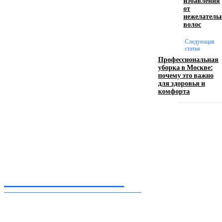
избавления
от
Производство полиэтиленовых пакетов с
нежелатель
волос
логотипом: эффективный инструмент бренда
Следующая
17.06.2026
статья
Профессиональная
уборка в Москве:
почему это важно
Девушка в бокале: легендарный номер бурлеска
для здоровья и
искусство эффектного представления
комфорта
11.06.2026
Inform-71.ru
ПРОФЕССИОНАЛЬНЫЕ НОВОСТИ
Ежедневные актуальные новости, собранные из разных уголков земного шара
нашими корреспондентами