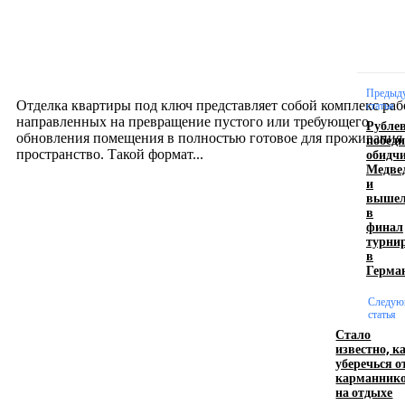
Отделка квартиры под ключ: современный подх
созданию комфортного пространства
12.07.2026
Предыд
Отделка квартиры под ключ представляет собой комплекс раб
статья
направленных на превращение пустого или требующего
Рубле
обновления помещения в полностью готовое для проживания
побед
обидч
пространство. Такой формат...
Медве
и
выше
Производство полиэтиленовых пакетов с
в
финал
логотипом: эффективный инструмент бренда
турни
в
17.06.2026
Герма
Следую
статья
Девушка в бокале: легендарный номер бурлеска
Стало
искусство эффектного представления
известно, к
уберечься о
11.06.2026
карманник
на отдыхе