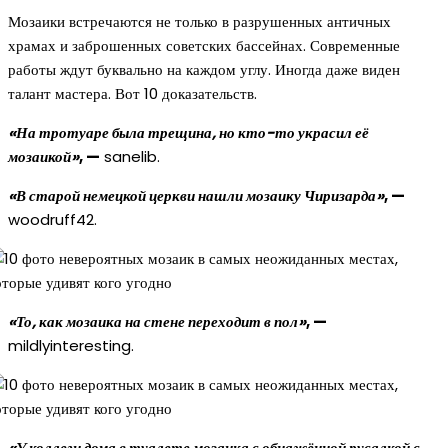
Мозаики встречаются не только в разрушенных античных
храмах и заброшенных советских бассейнах. Современные
работы ждут буквально на каждом углу. Иногда даже виден
талант мастера. Вот 10 доказательств.
«На тротуаре была трещина, но кто-то украсил её
мозаикой»
, —
sanelib.
«В старой немецкой церкви нашли мозаику Чиризарда»
, —
woodruff42.
«То, как мозаика на стене переходит в пол»
, —
mildlyinteresting.
«У коллеги дома в туалете мозаика с обнажённой русалкой с