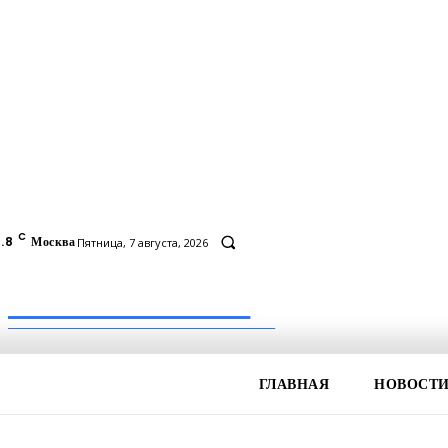
C
.8
Москва
Пятница, 7 августа, 2026
Inform-71.ru
ПРОФЕССИОНАЛЬНЫЕ НОВОСТИ
ГЛАВНАЯ
НОВОСТ