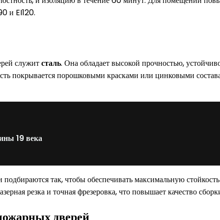
целостность, и изоляцию в течение 60 минут. Для помещений по
0 и EI120.
ерей служит
сталь
. Она обладает высокой прочностью, устойчи
ость покрывается порошковыми красками или цинковыми состав
ины 19 века
 подбираются так, чтобы обеспечивать максимальную стойкость 
азерная резка и точная фрезеровка, что повышает качество сборк
пожарных дверей