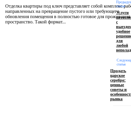
12.07.2026
Предыду
Отделка квартиры под ключ представляет собой комплекс раб
статья
направленных на превращение пустого или требующего
Услуги
обновления помещения в полностью готовое для проживания
автоэл
с
пространство. Такой формат...
выездо
удобное
решени
Производство полиэтиленовых пакетов с
для
любой
логотипом: эффективный инструмент бренда
непола
17.06.2026
Следующ
статья
Продать
царское
Девушка в бокале: легендарный номер бурлеска
серебро:
искусство эффектного представления
ценные
советы и
11.06.2026
особенност
рынка