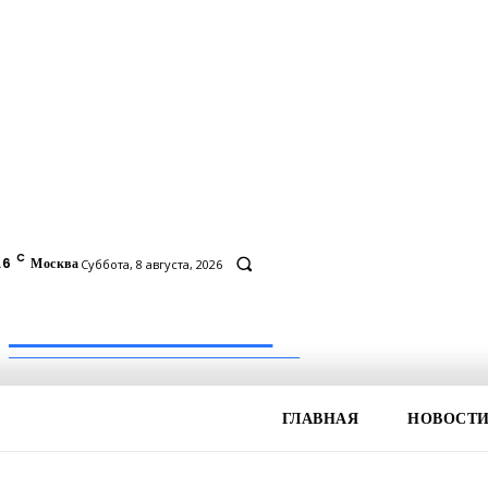
C
.6
Москва
Суббота, 8 августа, 2026
Inform-71.ru
ПРОФЕССИОНАЛЬНЫЕ НОВОСТИ
ГЛАВНАЯ
НОВОСТ