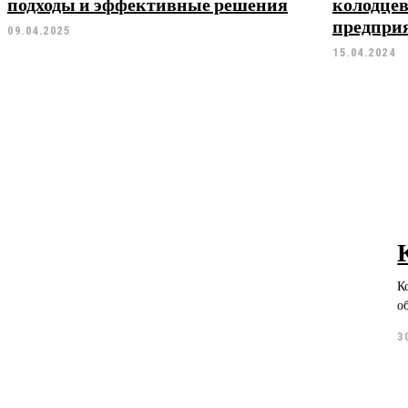
подходы и эффективные решения
колодце
предпри
09.04.2025
15.04.2024
К
о
3