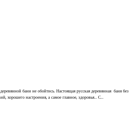
 деревянной бани не обойтись. Настоящая русская деревянная баня без
всякого преувеличения будет являться источником наслаждений, удовольствий, хорошего настроения, а самое главное, здоровья… С...