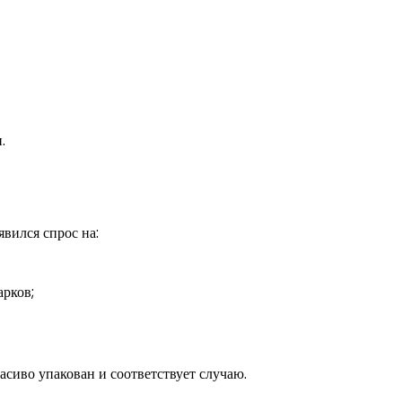
.
вился спрос на:
арков;
расиво упакован и соответствует случаю.