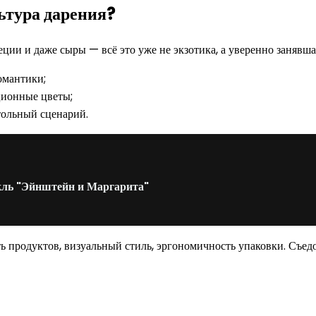
ьтура дарения?
еции и даже сыры — всё это уже не экзотика, а уверенно занявш
омантики;
ционные цветы;
тольный сценарий.
акль "Эйнштейн и Маргарита"
ть продуктов, визуальный стиль, эргономичность упаковки. Съед