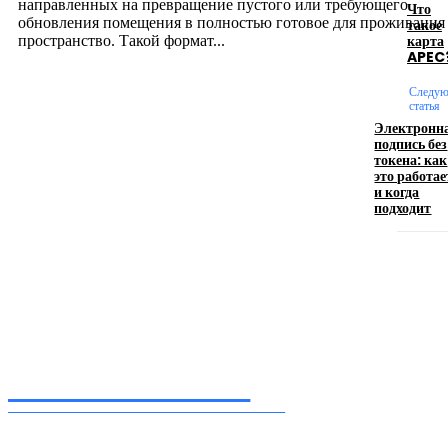
направленных на превращение пустого или требующего
Что
обновления помещения в полностью готовое для проживания
такое
карта
пространство. Такой формат...
APEC
Следу
Производство полиэтиленовых пакетов с
статья
логотипом: эффективный инструмент бренда
Электронн
подпись без
токена: как
17.06.2026
это работае
и когда
подходит
Девушка в бокале: легендарный номер бурлеска
искусство эффектного представления
11.06.2026
Inform-71.ru
ПРОФЕССИОНАЛЬНЫЕ НОВОСТИ