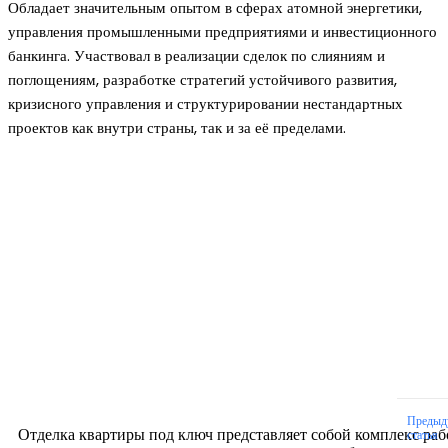
Обладает значительным опытом в сферах атомной энергетики,
управления промышленными предприятиями и инвестиционного
банкинга. Участвовал в реализации сделок по слияниям и
поглощениям, разработке стратегий устойчивого развития,
кризисного управления и структурировании нестандартных
проектов как внутри страны, так и за её пределами.
Новое на сайте
Интерьер
Отделка квартиры под ключ: современный подх
созданию комфортного пространства
12.07.2026
Предыд
Отделка квартиры под ключ представляет собой комплекс раб
статья