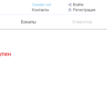
Онлайн-чат
Войти
Лучший
VDS
по
Контакты
Регистрация
Бэкапы
Клиентов:
упен