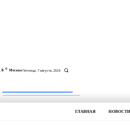
C
.5
Москва
Пятница, 7 августа, 2026
Inform-71.ru
ПРОФЕССИОНАЛЬНЫЕ НОВОСТИ
ГЛАВНАЯ
НОВОСТ