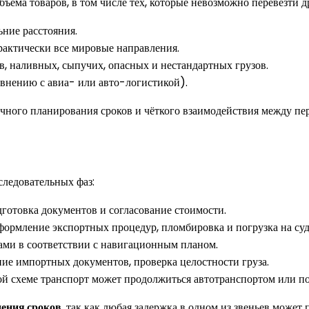
ъёма товаров, в том числе тех, которые невозможно перевезти 
ние расстояния.
рактически все мировые направления.
, наливных, сыпучих, опасных и нестандартных грузов.
авнению с авиа- или авто-логистикой).
чного планирования сроков и чёткого взаимодействия между пер
следовательных фаз:
готовка документов и согласование стоимости.
формление экспортных процедур, пломбировка и погрузка на суд
ами в соответствии с навигационным планом.
ие импортных документов, проверка целостности груза.
 схеме транспорт может продолжиться автотранспортом или по
дения сроков
, так как любая задержка в одном из звеньев может