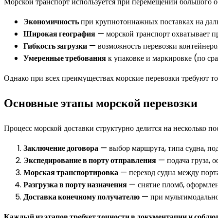
Морской транспорт используется при перемещении большого об
Экономичность
при крупнотоннажных поставках на даль
Широкая география
— морской транспорт охватывает п
Гибкость загрузки
— возможность перевозки контейнеров
Умеренные требования
к упаковке и маркировке (по ср
Однако при всех преимуществах морские перевозки требуют то
Основные этапы морской перевозки
Процесс морской доставки структурно делится на несколько по
Заключение договора
— выбор маршрута, типа судна, под
Экспедирование в порту отправления
— подача груза, о
Морская транспортировка
— переход судна между порт
Разгрузка в порту назначения
— снятие пломб, оформлен
Доставка конечному получателю
— при мультимодальной
Каждый из этапов требует точности в документации и соблю