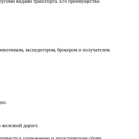
другими видами транспорта. Его преимущества:
евозчиком, экспедитором, брокером и получателем.
но.
 железной дороге.
 привести к удорожанию и логистическим сбоям.