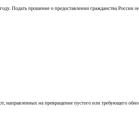
году. Подать прошение о предоставлении гражданства России о
од к созданию комфортного пространства
бот, направленных на превращение пустого или требующего обн
пом: эффективный инструмент бренда