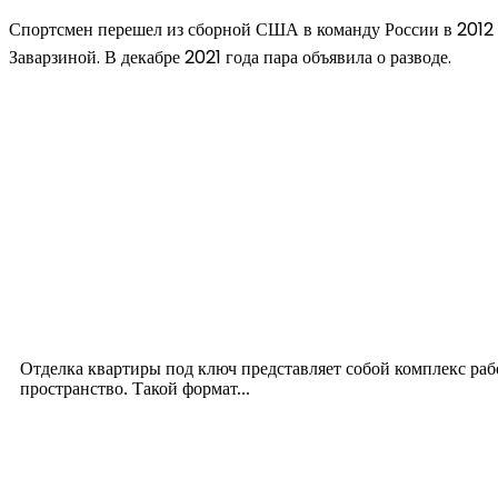
Спортсмен перешел из сборной США в команду России в 2012 
Заварзиной. В декабре 2021 года пара объявила о разводе.
Новое на сайте
Интерьер
Отделка квартиры под ключ: современный подх
12.07.2026
Отделка квартиры под ключ представляет собой комплекс ра
пространство. Такой формат...
Производство полиэтиленовых пакетов с логоти
17.06.2026