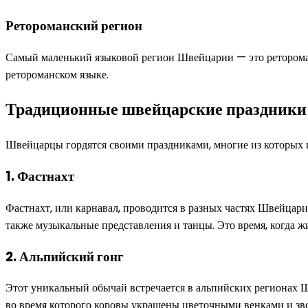
Ретороманский регион
Самый маленький языковой регион Швейцарии — это ретороман
ретороманском языке.
Традиционные швейцарские праздники
Швейцарцы гордятся своими праздниками, многие из которых 
1. Фастнахт
Фастнахт, или карнавал, проводится в разных частях Швейцар
также музыкальные представления и танцы. Это время, когда ж
2. Альпийский гонг
Этот уникальный обычай встречается в альпийских регионах Ш
во время которого коровы украшены цветочными венками и зво