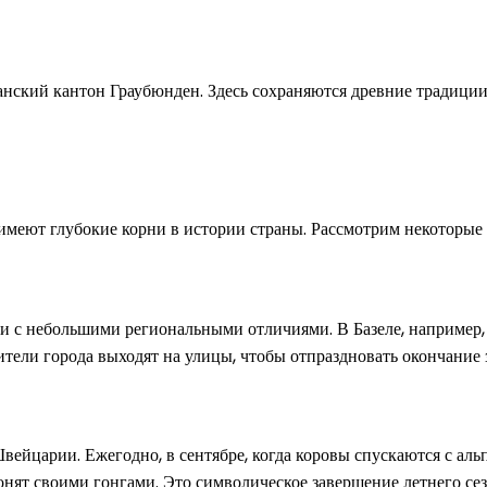
ский кантон Граубюнден. Здесь сохраняются древние традиции
имеют глубокие корни в истории страны. Рассмотрим некоторые
ии с небольшими региональными отличиями. В Базеле, например,
ители города выходят на улицы, чтобы отпраздновать окончание 
вейцарии. Ежегодно, в сентябре, когда коровы спускаются с ал
нят своими гонгами. Это символическое завершение летнего сез