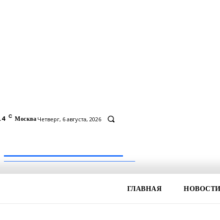
C
.4
Москва
Четверг, 6 августа, 2026
Inform-71.ru
ПРОФЕССИОНАЛЬНЫЕ НОВОСТИ
ГЛАВНАЯ
НОВОСТ