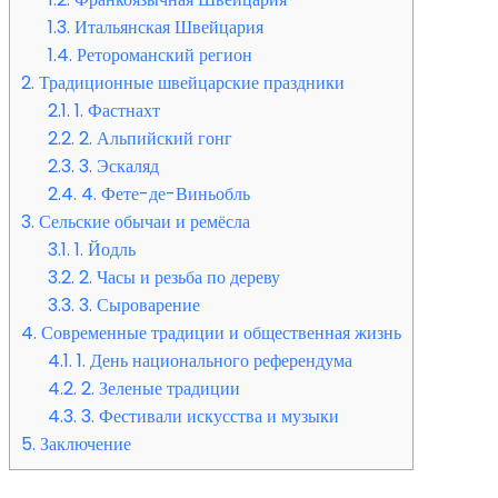
1.3.
Итальянская Швейцария
1.4.
Ретороманский регион
2.
Традиционные швейцарские праздники
2.1.
1. Фастнахт
2.2.
2. Альпийский гонг
2.3.
3. Эскаляд
2.4.
4. Фете-де-Виньобль
3.
Сельские обычаи и ремёсла
3.1.
1. Йодль
3.2.
2. Часы и резьба по дереву
3.3.
3. Сыроварение
4.
Современные традиции и общественная жизнь
4.1.
1. День национального референдума
4.2.
2. Зеленые традиции
4.3.
3. Фестивали искусства и музыки
5.
Заключение