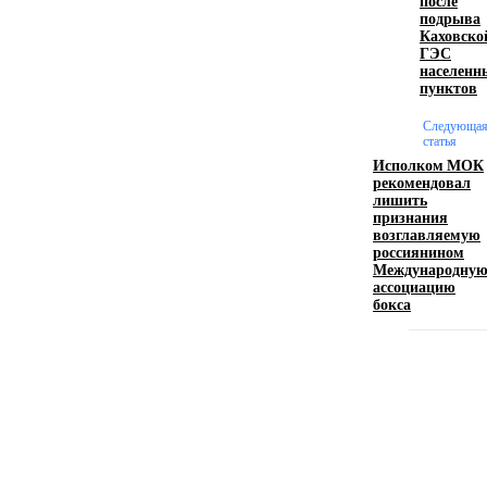
после
подрыва
Каховско
Производство полиэтиленовых пакетов с
ГЭС
населенн
логотипом: эффективный инструмент бренда
пунктов
17.06.2026
Следующа
статья
Исполком МОК
рекомендовал
Девушка в бокале: легендарный номер бурлеска
лишить
искусство эффектного представления
признания
возглавляемую
11.06.2026
россиянином
Международну
ассоциацию
бокса