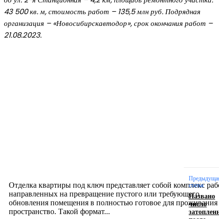
43 500 кв. м, стоимость работ – 135,5 млн руб. Подрядная
организация – «Новосибирскавтодор», срок окончания работ –
21.08.2023.
Новое на сайте
Интерьер
Отделка квартиры под ключ: современный подх
созданию комфортного пространства
12.07.2026
Предыдуща
Отделка квартиры под ключ представляет собой комплекс раб
статья
направленных на превращение пустого или требующего
Названо
обновления помещения в полностью готовое для проживания
число
затоплен
пространство. Такой формат...