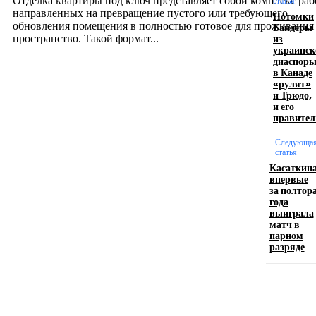
Отделка квартиры под ключ представляет собой комплекс раб
статья
направленных на превращение пустого или требующего
Потомки
обновления помещения в полностью готовое для проживания
Бандеры
из
пространство. Такой формат...
украинск
диаспор
в Канаде
Производство полиэтиленовых пакетов с
«рулят»
и Трюдо,
логотипом: эффективный инструмент бренда
и его
правител
17.06.2026
Следующа
статья
Касаткин
Девушка в бокале: легендарный номер бурлеска
впервые
искусство эффектного представления
за полтор
года
11.06.2026
выиграла
матч в
парном
разряде