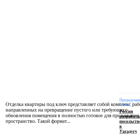
Новое на сайте
Интерьер
Отделка квартиры под ключ: современный подх
созданию комфортного пространства
12.07.2026
Предыдущая
Отделка квартиры под ключ представляет собой комплекс раб
статья
направленных на превращение пустого или требующего
Россия
обновления помещения в полностью готовое для проживания
разрабат
посольств
пространство. Такой формат...
в
Уагадугу
Производство полиэтиленовых пакетов с