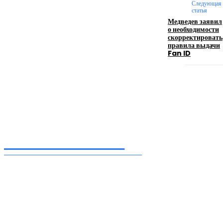
Следующая
логотипом: эффективный инструмент бренда
статья
Медведев заявил
о необходимости
17.06.2026
скорректировать
правила выдачи
Fan ID
Девушка в бокале: легендарный номер бурлеска
искусство эффектного представления
11.06.2026
Inform-71.ru
ПРОФЕССИОНАЛЬНЫЕ НОВОСТИ
Ежедневные актуальные новости, собранные из разных уголков земного шара
нашими корреспондентами
━ Присоединяйся