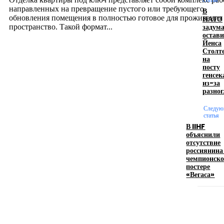
направленных на превращение пустого или требующего
В
обновления помещения в полностью готовое для проживания
НАТО
задум
пространство. Такой формат...
остави
Йенса
Столт
Производство полиэтиленовых пакетов с
на
посту
логотипом: эффективный инструмент бренда
генсек
из-за
17.06.2026
разног
Следую
статья
Девушка в бокале: легендарный номер бурлеска
В IIHF
искусство эффектного представления
объяснили
отсутствие
11.06.2026
россиянина
чемпионск
постере
«Вегаса»