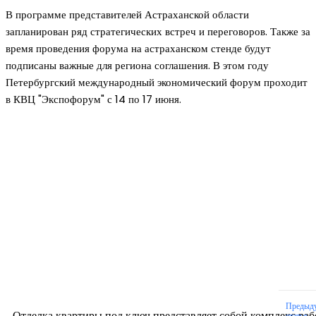
В программе представителей Астраханской области
запланирован ряд стратегических встреч и переговоров. Также за
время проведения форума на астраханском стенде будут
подписаны важные для региона соглашения. В этом году
Петербургский международный экономический форум проходит
в КВЦ "Экспофорум" с 14 по 17 июня.
Новое на сайте
Интерьер
Отделка квартиры под ключ: современный подх
созданию комфортного пространства
12.07.2026
Предыд
Отделка квартиры под ключ представляет собой комплекс раб
статья