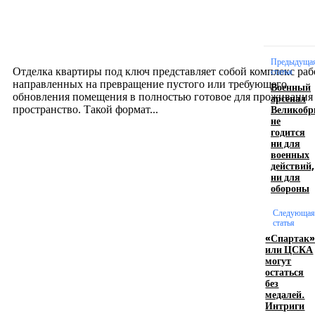
Отделка квартиры под ключ: современный подх
созданию комфортного пространства
12.07.2026
Предыдуща
Отделка квартиры под ключ представляет собой комплекс раб
статья
направленных на превращение пустого или требующего
Военный
обновления помещения в полностью готовое для проживания
арсенал
Великобр
пространство. Такой формат...
не
годится
ни для
Производство полиэтиленовых пакетов с
военных
действий,
логотипом: эффективный инструмент бренда
ни для
обороны
17.06.2026
Следующая
статья
«Спартак
Девушка в бокале: легендарный номер бурлеска
или ЦСКА
искусство эффектного представления
могут
остаться
11.06.2026
без
медалей.
Интриги