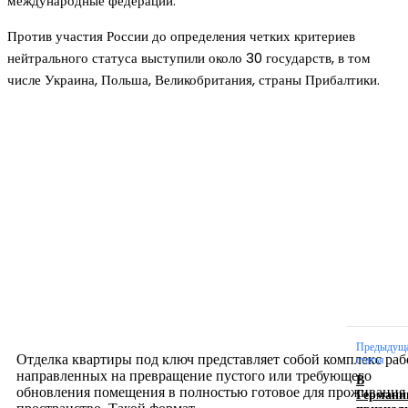
международные федерации.
Против участия России до определения четких критериев
нейтрального статуса выступили около 30 государств, в том
числе Украина, Польша, Великобритания, страны Прибалтики.
Новое на сайте
Интерьер
Отделка квартиры под ключ: современный подх
созданию комфортного пространства
12.07.2026
Предыдущ
Отделка квартиры под ключ представляет собой комплекс раб
статья
направленных на превращение пустого или требующего
В
обновления помещения в полностью готовое для проживания
Германи