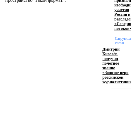
признал
пространство. Такой формат...
необходи
участия
России в
Производство полиэтиленовых пакетов с
расслед
«Северн
логотипом: эффективный инструмент бренда
потоков
17.06.2026
Следующа
статья
Дмитрий
Киселёв
Девушка в бокале: легендарный номер бурлеска
получил
искусство эффектного представления
почётное
звание
11.06.2026
«Золотое перо
российской
журналистики