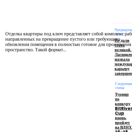
Отделка квартиры под ключ: современный подх
созданию комфортного пространства
12.07.2026
Предыдущ
Отделка квартиры под ключ представляет собой комплекс раб
статья
направленных на превращение пустого или требующего
Не дали
обновления помещения в полностью готовое для проживания
стать
великой.
пространство. Такой формат...
Ласицке
назвала
междуна
Производство полиэтиленовых пакетов с
карьеру
заверше
логотипом: эффективный инструмент бренда
Следующа
17.06.2026
статья
Турнир
по
конкуру
Девушка в бокале: легендарный номер бурлеска
BitRive
искусство эффектного представления
Cup
вновь
11.06.2026
пройдет
на ВДНХ