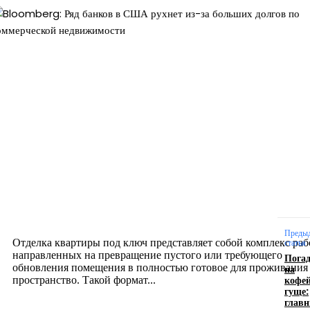
Новое на сайте
Интерьер
Отделка квартиры под ключ: современный подх
созданию комфортного пространства
12.07.2026
Преды
Отделка квартиры под ключ представляет собой комплекс раб
статья
направленных на превращение пустого или требующего
Пога
обновления помещения в полностью готовое для проживания
на
кофе
пространство. Такой формат...
гуще:
глав