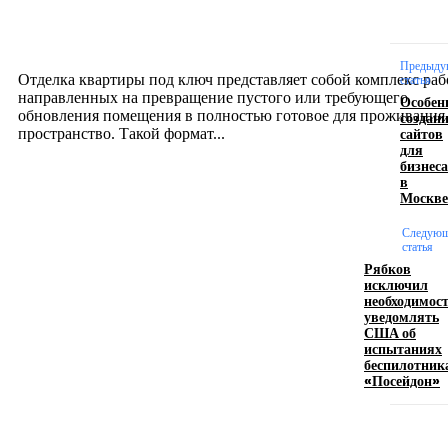
Отделка квартиры под ключ: современный подх
созданию комфортного пространства
12.07.2026
Предыду
Отделка квартиры под ключ представляет собой комплекс раб
статья
направленных на превращение пустого или требующего
Особен
обновления помещения в полностью готовое для проживания
создан
сайтов
пространство. Такой формат...
для
бизнеса
в
Производство полиэтиленовых пакетов с
Москве
логотипом: эффективный инструмент бренда
Следую
статья
17.06.2026
Рябков
исключил
необходимос
уведомлять
Девушка в бокале: легендарный номер бурлеска
США об
искусство эффектного представления
испытаниях
беспилотник
11.06.2026
«Посейдон»