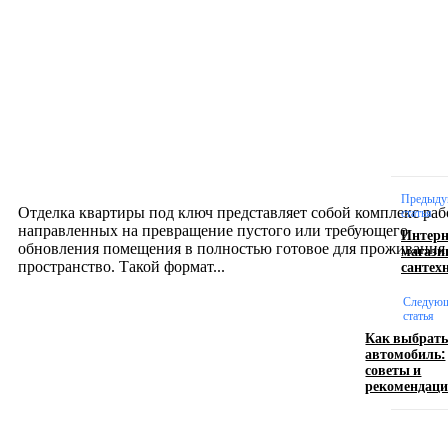
Новое на сайте
Интерьер
Отделка квартиры под ключ: современный подх
созданию комфортного пространства
12.07.2026
Предыду
Отделка квартиры под ключ представляет собой комплекс раб
статья
направленных на превращение пустого или требующего
Интерн
обновления помещения в полностью готовое для проживания
магази
сантех
пространство. Такой формат...
Следую
статья
Производство полиэтиленовых пакетов с
Как выбрат
логотипом: эффективный инструмент бренда
автомобиль:
советы и
рекомендац
17.06.2026