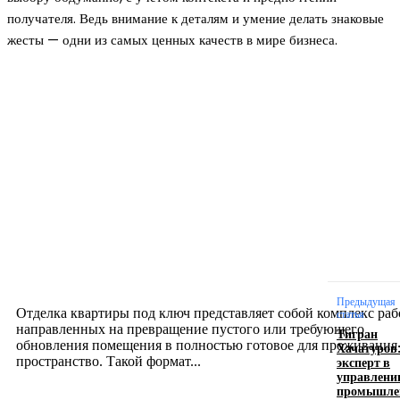
получателя. Ведь внимание к деталям и умение делать знаковые
жесты — одни из самых ценных качеств в мире бизнеса.
Новое на сайте
Интерьер
Отделка квартиры под ключ: современный подх
созданию комфортного пространства
12.07.2026
Предыдущая
Отделка квартиры под ключ представляет собой комплекс раб
статья
направленных на превращение пустого или требующего
Тигран
обновления помещения в полностью готовое для проживания
Хачатуров
эксперт в
пространство. Такой формат...
управлени
промышле