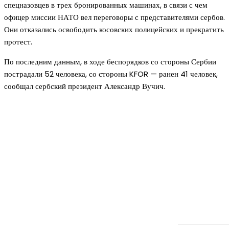
спецназовцев в трех бронированных машинах, в связи с чем
офицер миссии НАТО вел переговоры с представителями сербов.
Они отказались освободить косовских полицейских и прекратить
протест.
По последним данным, в ходе беспорядков со стороны Сербии
пострадали 52 человека, со стороны KFOR — ранен 41 человек,
сообщал сербский президент Александр Вучич.
Новое на сайте
Интерьер
Отделка квартиры под ключ: современный подх
созданию комфортного пространства