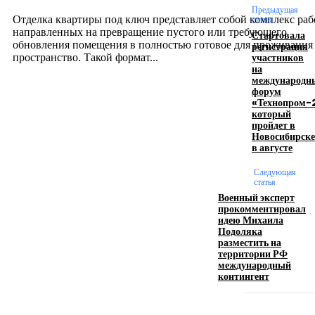
12.07.2026
Предыдущая
Отделка квартиры под ключ представляет собой комплекс раб
статья
направленных на превращение пустого или требующего
Стартовала
обновления помещения в полностью готовое для проживания
регистрация
участников
пространство. Такой формат...
на
международн
форум
Производство полиэтиленовых пакетов с
«Технопром-
который
логотипом: эффективный инструмент бренда
пройдет в
Новосибирске
17.06.2026
в августе
Следующая
статья
Девушка в бокале: легендарный номер бурлеска
Военный эксперт
искусство эффектного представления
прокомментировал
идею Михаила
11.06.2026
Подоляка
разместить на
территории РФ
международный
контингент