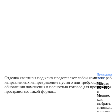
Новое на сайте
Интерьер
Отделка квартиры под ключ: современный подх
созданию комфортного пространства
12.07.2026
Предыдуща
Отделка квартиры под ключ представляет собой комплекс раб
статья
направленных на превращение пустого или требующего
Матрас
обновления помещения в полностью готовое для проживания
80×190
в
пространство. Такой формат...
Москве:
как
выбрать
Производство полиэтиленовых пакетов с
оптимал
вариант
логотипом: эффективный инструмент бренда