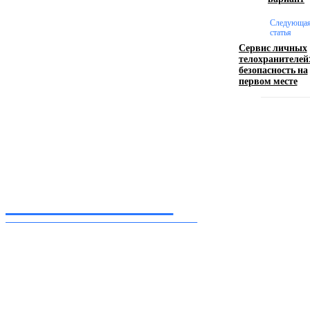
Следующа
17.06.2026
статья
Сервис личных
телохранителей
безопасность на
Девушка в бокале: легендарный номер бурлеска
первом месте
искусство эффектного представления
11.06.2026
Inform-71.ru
ПРОФЕССИОНАЛЬНЫЕ НОВОСТИ
Ежедневные актуальные новости, собранные из разных уголков земного шара
нашими корреспондентами
━ Присоединяйся