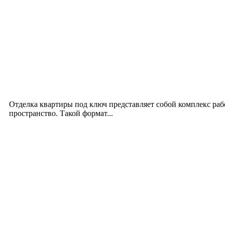
Новое на сайте
Интерьер
Отделка квартиры под ключ: современный подх
12.07.2026
Отделка квартиры под ключ представляет собой комплекс ра
пространство. Такой формат...
Производство полиэтиленовых пакетов с логоти
17.06.2026
Девушка в бокале: легендарный номер бурлеска 
11.06.2026