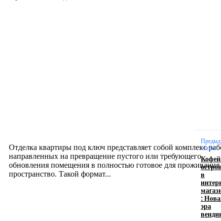
Новое на сайте
Интерьер
Отделка квартиры под ключ: современный подх
созданию комфортного пространства
12.07.2026
Предыд
Отделка квартиры под ключ представляет собой комплекс раб
статья
направленных на превращение пустого или требующего
Кофе
обновления помещения в полностью готовое для проживания
остро
в
пространство. Такой формат...
интер
магаз
: Нов
Производство полиэтиленовых пакетов с
эра
венди
логотипом: эффективный инструмент бренда