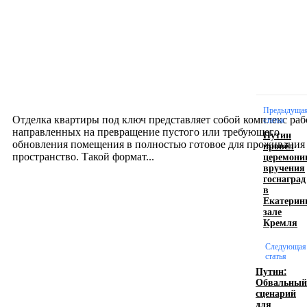
Новое на сайте
Интерьер
Отделка квартиры под ключ: современный подх
созданию комфортного пространства
12.07.2026
Предыдуща
Отделка квартиры под ключ представляет собой комплекс раб
статья
направленных на превращение пустого или требующего
Путин
обновления помещения в полностью готовое для проживания
провёл
церемони
пространство. Такой формат...
вручения
госнаград
в
Производство полиэтиленовых пакетов с
Екатерин
зале
логотипом: эффективный инструмент бренда
Кремля
17.06.2026
Следующая
статья
Путин:
Обвальный
Девушка в бокале: легендарный номер бурлеска
сценарий
искусство эффектного представления
для