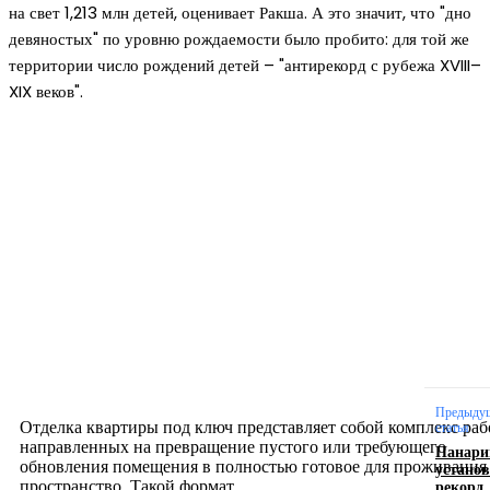
на свет 1,213 млн детей, оценивает Ракша. А это значит, что "дно
девяностых" по уровню рождаемости было пробито: для той же
территории число рождений детей – "антирекорд с рубежа XVIII–
XIX веков".
Новое на сайте
Интерьер
Отделка квартиры под ключ: современный подх
созданию комфортного пространства
12.07.2026
Предыду
Отделка квартиры под ключ представляет собой комплекс раб
статья
направленных на превращение пустого или требующего
Панари
обновления помещения в полностью готовое для проживания
устано
рекорд
пространство. Такой формат...