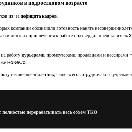
рудников в подростковом возрасте
тков из-за
дефицита кадров
.
оторых компании обозначили готовность нанять несовершеннолетн
е активного их привлечения к работе подтвердил представитель 
 на работу
курьерами
, промоутерами, продавцами и кассирами 
акже HoReCa.
работу несовершеннолетних, чаще всего сотрудничают с учрежд
т полностью перерабатывать весь объём ТКО