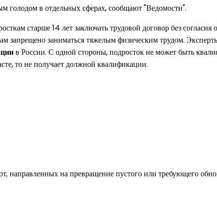
ым голодом в отдельных сферах, сообщают "Ведомости".
сткам старше 14 лет заключать трудовой договор без согласия о
ткам запрещено заниматься тяжелым физическим трудом. Эксперт
ации
в России. С одной стороны, подросток не может быть квал
асте, то не получает должной квалификации.
од к созданию комфортного пространства
бот, направленных на превращение пустого или требующего обн
пом: эффективный инструмент бренда