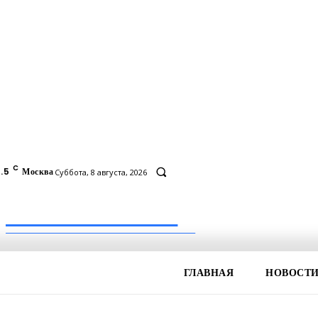
C
.5
Москва
Суббота, 8 августа, 2026
Inform-71.ru
ПРОФЕССИОНАЛЬНЫЕ НОВОСТИ
ГЛАВНАЯ
НОВОСТ