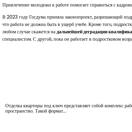
Привлечение молодежи к работе помогает справиться с кадров
В 2023 году Госдума приняла законопроект, разрешающий подро
что работа не должна быть в ущерб учебе. Кроме того, подрос
любом случае скажется на
дальнейшей деградации квалифик
специалистом. С другой, пока он работает в подростковом возр
Новое на сайте
Интерьер
Отделка квартиры под ключ: современный подх
12.07.2026
Отделка квартиры под ключ представляет собой комплекс ра
пространство. Такой формат...
Производство полиэтиленовых пакетов с логоти