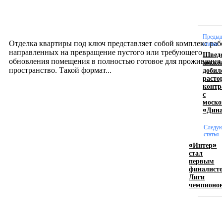
Отделка квартиры под ключ: современный подх
созданию комфортного пространства
12.07.2026
Преды
Отделка квартиры под ключ представляет собой комплекс раб
статья
направленных на превращение пустого или требующего
Швед
обновления помещения в полностью готовое для проживания
хокке
добил
пространство. Такой формат...
расто
контр
с
Производство полиэтиленовых пакетов с
моско
«Дин
логотипом: эффективный инструмент бренда
Следу
17.06.2026
статья
«Интер»
стал
первым
Девушка в бокале: легендарный номер бурлеска
финалист
искусство эффектного представления
Лиги
чемпионо
11.06.2026