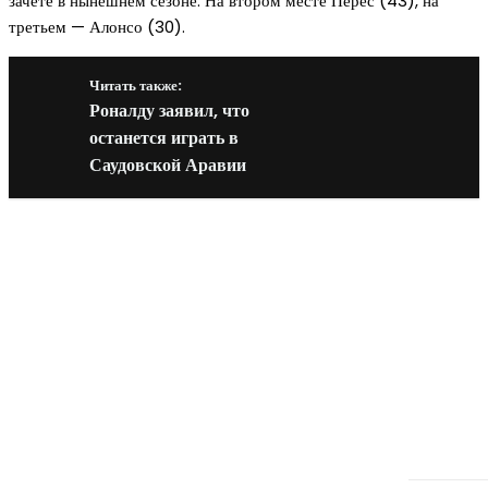
зачете в нынешнем сезоне. На втором месте Перес (43), на
третьем — Алонсо (30).
Читать также:
Роналду заявил, что
останется играть в
Саудовской Аравии
Новое на сайте
Интерьер
Отделка квартиры под ключ: современный подх
созданию комфортного пространства