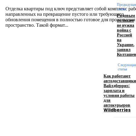
12.07.2026
Предыдуща
Отделка квартиры под ключ представляет собой комплекс раб
статья
направленных на превращение пустого или требующего
Рядовым
обновления помещения в полностью готовое для проживания
полякам
не нужна
пространство. Такой формат...
война с
Россией
на
Производство полиэтиленовых пакетов с
Украине,
заявил
логотипом: эффективный инструмент бренда
Колташе
17.06.2026
Следующая
статья
Как работают
автодоставщик
Девушка в бокале: легендарный номер бурлеска
Вайлдберриз:
искусство эффектного представления
зарплата и
условия работы
11.06.2026
для
автокурьеров
Wildberries