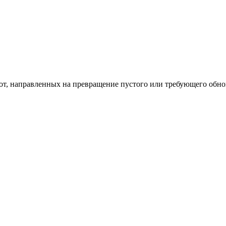
од к созданию комфортного пространства
бот, направленных на превращение пустого или требующего обн
пом: эффективный инструмент бренда
и искусство эффектного представления