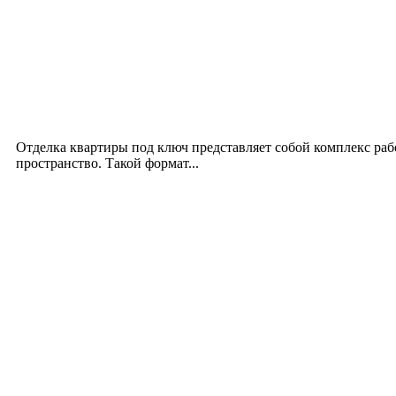
Новое на сайте
Интерьер
Отделка квартиры под ключ: современный подх
12.07.2026
Отделка квартиры под ключ представляет собой комплекс ра
пространство. Такой формат...
Производство полиэтиленовых пакетов с логоти
17.06.2026
Девушка в бокале: легендарный номер бурлеска 
11.06.2026