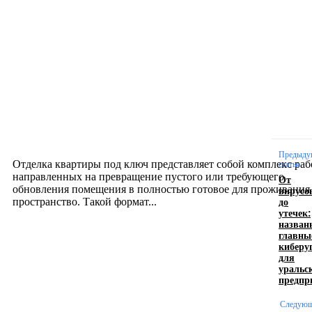
Новое на сайте
Интерьер
Отделка квартиры под ключ: современный подх
созданию комфортного пространства
12.07.2026
Предыду
Отделка квартиры под ключ представляет собой комплекс раб
статья
направленных на превращение пустого или требующего
От
обновления помещения в полностью готовое для проживания
вирусо
до
пространство. Такой формат...
утечек:
назван
главны
Производство полиэтиленовых пакетов с
киберу
для
логотипом: эффективный инструмент бренда
уральс
предпр
17.06.2026
Следую