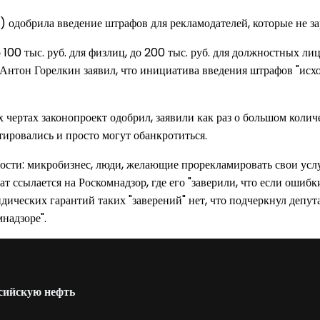
) одобрила введение штрафов для рекламодателей, которые не з
00 тыс. руб. для физлиц, до 200 тыс. руб. для должностных лиц,
Антон Горелкин заявил, что инициатива введения штрафов "исхо
чертах законопроект одобрил, заявили как раз о большом количе
ировались и просто могут обанкротиться.
ности: микробизнес, люди, желающие прорекламировать свои усл
ат ссылается на Роскомнадзор, где его "заверили, что если оши
ческих гарантий таких "заверений" нет, что подчеркнул депута
мнадзоре".
ссийскую нефть