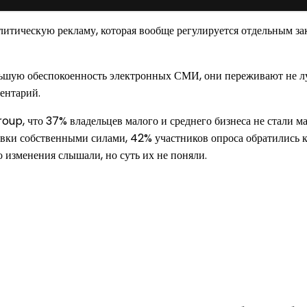
литическую рекламу, которая вообще регулируется отдельным зак
ьшую обеспокоенность электронных СМИ, они переживают не лу
ментарий.
oup, что 37% владельцев малого и среднего бизнеса не стали м
вки собственными силами, 42% участников опроса обратились к
 изменения слышали, но суть их не поняли.
од к созданию комфортного пространства