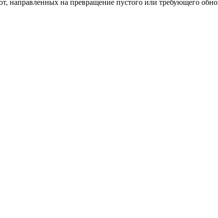
бот, направленных на превращение пустого или требующего обн
пом: эффективный инструмент бренда
и искусство эффектного представления