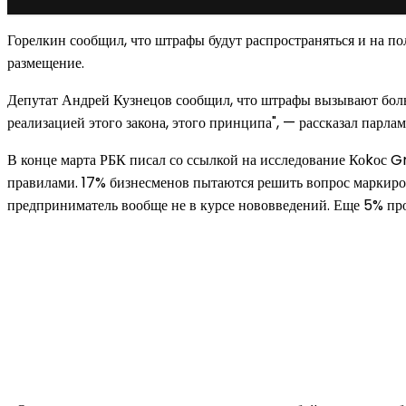
Горелкин сообщил, что штрафы будут распространяться и на по
размещение.
Депутат Андрей Кузнецов сообщил, что штрафы вызывают бол
реализацией этого закона, этого принципа", — рассказал парла
В конце марта РБК писал со ссылкой на исследование Коkос Gr
правилами. 17% бизнесменов пытаются решить вопрос маркиро
предприниматель вообще не в курсе нововведений. Еще 5% про
Новое на сайте
Интерьер
Отделка квартиры под ключ: современный подх
12.07.2026