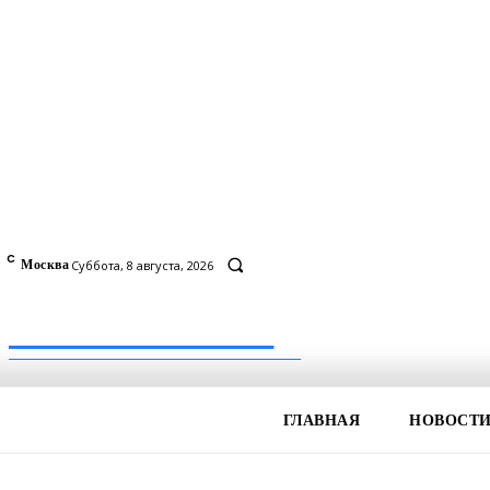
C
7
Москва
Суббота, 8 августа, 2026
Inform-71.ru
ПРОФЕССИОНАЛЬНЫЕ НОВОСТИ
ГЛАВНАЯ
НОВОСТ