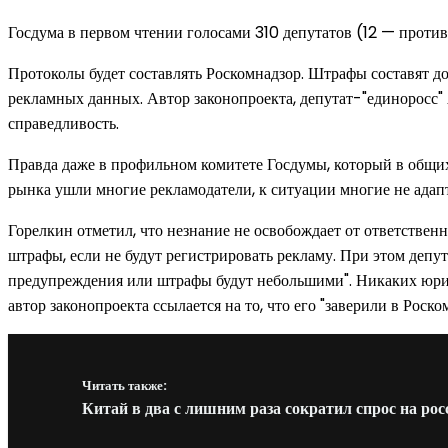
Госдума в первом чтении голосами 310 депутатов (12 — против
Протоколы будет составлять Роскомнадзор. Штрафы составят до 1
рекламных данных. Автор законопроекта, депутат-"единоросс" 
справедливость.
Правда даже в профильном комитете Госдумы, который в общих 
рынка ушли многие рекламодатели, к ситуации многие не адапт
Горелкин отметил, что незнание не освобождает от ответствен
штрафы, если не будут регистрировать рекламу. При этом депут
предупреждения или штрафы будут небольшими". Никаких юриди
автор законопроекта ссылается на то, что его "заверили в Роско
Читать также:
Китай в два с лишним раза сократил спрос на ро