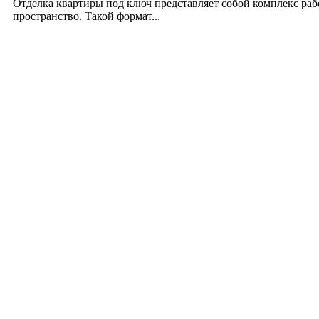
Отделка квартиры под ключ представляет собой комплекс ра
пространство. Такой формат...
Производство полиэтиленовых пакетов с логоти
17.06.2026
Девушка в бокале: легендарный номер бурлеска 
11.06.2026