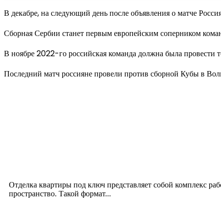
В декабре, на следующий день после объявления о матче Рос
Сборная Сербии станет первым европейским соперником кома
В ноябре 2022-го российская команда должна была провести т
Последний матч россияне провели против сборной Кубы в Волг
Новое на сайте
Интерьер
Отделка квартиры под ключ: современный подх
12.07.2026
Отделка квартиры под ключ представляет собой комплекс ра
пространство. Такой формат...
Производство полиэтиленовых пакетов с логоти