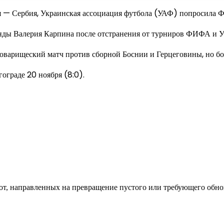
сия — Сербия, Украинская ассоциация футбола (УАФ) попросила
нды Валерия Карпина после отстранения от турниров ФИФА и У
оварищеский матч против сборной Боснии и Герцеговины, но бос
ограде 20 ноября (8:0).
од к созданию комфортного пространства
бот, направленных на превращение пустого или требующего обн
пом: эффективный инструмент бренда