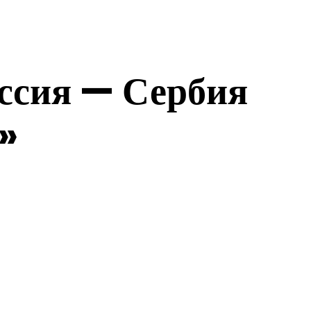
оссия — Сербия
»