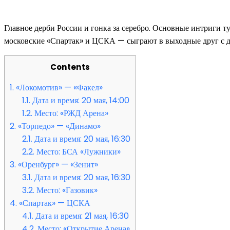
Главное дерби России и гонка за серебро. Основные интриги т
московские «Спартак» и ЦСКА — сыграют в выходные друг с д
Contents
1.
«Локомотив» — «Факел»
1.1.
Дата и время: 20 мая, 14:00
1.2.
Место: «РЖД Арена»
2.
«Торпедо» — «Динамо»
2.1.
Дата и время: 20 мая, 16:30
2.2.
Место: БСА «Лужники»
3.
«Оренбург» — «Зенит»
3.1.
Дата и время: 20 мая, 16:30
3.2.
Место: «Газовик»
4.
«Спартак» — ЦСКА
4.1.
Дата и время: 21 мая, 16:30
4.2.
Место: «Открытие Арена»