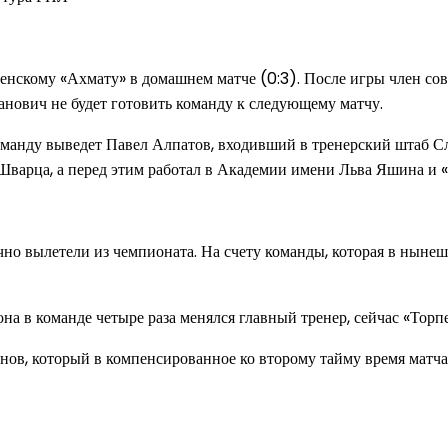
енскому «Ахмату» в домашнем матче (0:3). После игры член со
нович не будет готовить команду к следующему матчу.
оманду выведет Павел Алпатов, входивший в тренерский штаб С
Шварца, а перед этим работал в Академии имени Льва Яшина и 
 вылетели из чемпионата. На счету команды, которая в нынешне
она в команде четыре раза менялся главный тренер, сейчас «Торп
нов, который в компенсированное ко второму тайму время матч