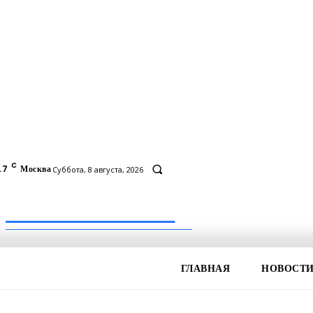
C
.7
Москва
Суббота, 8 августа, 2026
Inform-71.ru
ПРОФЕССИОНАЛЬНЫЕ НОВОСТИ
ГЛАВНАЯ
НОВОСТ