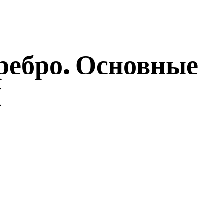
еребро. Основные
Л