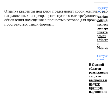
12.07.2026
Предыду
Отделка квартиры под ключ представляет собой комплекс раб
статья
направленных на превращение пустого или требующего
Адаба
обновления помещения в полностью готовое для проживания
удивил
неспос
пространство. Такой формат...
сценар
понять
роман
Производство полиэтиленовых пакетов с
«Маст
и
логотипом: эффективный инструмент бренда
Марга
17.06.2026
Следую
статья
В Омской
области
Девушка в бокале: легендарный номер бурлеска
разыскива
искусство эффектного представления
тех, кто
выбросил и
11.06.2026
поджег
крупную
партию яиц