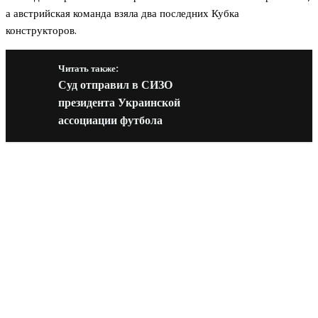
а австрийская команда взяла два последних Кубка
конструкторов.
Читать также:
Суд отправил в СИЗО
президента Украинской
ассоциации футбола
Новое на сайте
Интерьер
Отделка квартиры под ключ: современный подх
созданию комфортного пространства