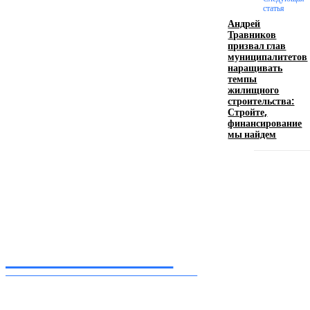
статья
Андрей
Травников
Девушка в бокале: легендарный номер бурлеска
призвал глав
искусство эффектного представления
муниципалитетов
наращивать
11.06.2026
темпы
жилищного
строительства:
Стройте,
финансирование
мы найдем
Inform-71.ru
ПРОФЕССИОНАЛЬНЫЕ НОВОСТИ
Ежедневные актуальные новости, собранные из разных уголков земного шара