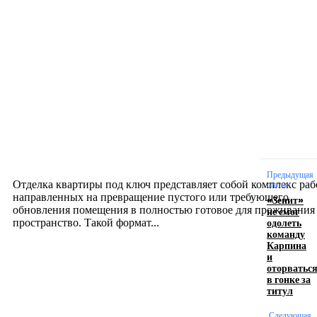
Новое на сайте
Интерьер
Отделка квартиры под ключ: современный подх
созданию комфортного пространства
12.07.2026
Предыдущая
Отделка квартиры под ключ представляет собой комплекс раб
статья
направленных на превращение пустого или требующего
«Зенит»
обновления помещения в полностью готовое для проживания
не смог
одолеть
пространство. Такой формат...
команду
Карпина
и
Производство полиэтиленовых пакетов с
оторватьс
в гонке за
логотипом: эффективный инструмент бренда
титул
17.06.2026
Следующая