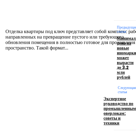
Отделка квартиры под ключ: современный подх
созданию комфортного пространства
12.07.2026
Предыдуща
Отделка квартиры под ключ представляет собой комплекс раб
статья
направленных на превращение пустого или требующего
Минимал
обновления помещения в полностью готовое для проживания
цена на
новые
пространство. Такой формат...
иномарк
может
вырасти
Производство полиэтиленовых пакетов с
до 3,2
млн
логотипом: эффективный инструмент бренда
рублей
17.06.2026
Следующая
статья
Экспертное
руководство по
Девушка в бокале: легендарный номер бурлеска
промышленны
искусство эффектного представления
оверлокам:
советы и
11.06.2026
техники