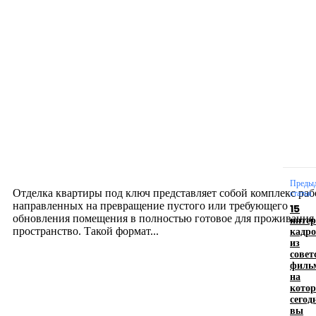
Новое на сайте
Интерьер
Отделка квартиры под ключ: современный подх
созданию комфортного пространства
12.07.2026
Преды
Отделка квартиры под ключ представляет собой комплекс раб
статья
направленных на превращение пустого или требующего
15
обновления помещения в полностью готовое для проживания
инте
кадр
пространство. Такой формат...
из
совет
филь
Производство полиэтиленовых пакетов с
на
кото
логотипом: эффективный инструмент бренда
сегод
вы
17.06.2026