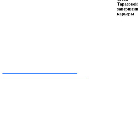
11.06.2026
Тарасовой
завершен
карьеры
Inform-71.ru
ПРОФЕССИОНАЛЬНЫЕ НОВОСТИ
Ежедневные актуальные новости, собранные из разных уголков земного шара
нашими корреспондентами
━ Присоединяйся
Facebook
Instagram
Telegram
TikTok
Twitter
Youtube