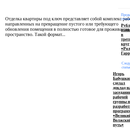
созданию комфортного пространства
12.07.2026
Пред
Отделка квартиры под ключ представляет собой комплекс раб
статья
направленных на превращение пустого или требующего
Рубл
обновления помещения в полностью готовое для проживания
выш
в
пространство. Такой формат...
трет
круг
«Ро
Производство полиэтиленовых пакетов с
Гарр
логотипом: эффективный инструмент бренда
След
стать
17.06.2026
Игорь
Бабушки
сделал
доклад н
Девушка в бокале: легендарный номер бурлеска
заседани
искусство эффектного представления
рабочей
группы 
11.06.2026
разработ
програм
«Велики
Волжски
путь»