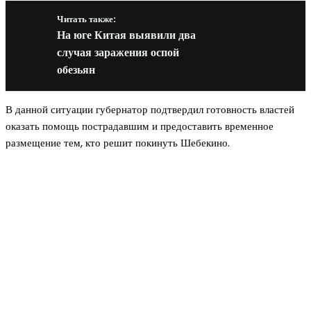
Читать также:
На юге Китая выявили два
случая заражения оспой
обезьян
В данной ситуации губернатор подтвердил готовность властей
оказать помощь пострадавшим и предоставить временное
размещение тем, кто решит покинуть Шебекино.
Новое на сайте
Интерьер
Отделка квартиры под ключ: современный подх