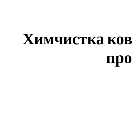
Химчистка ковр
про