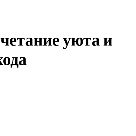
очетание уюта и
хода