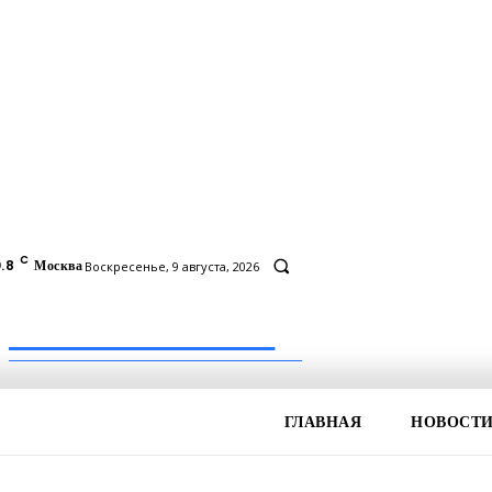
C
.8
Москва
Воскресенье, 9 августа, 2026
Inform-71.ru
ПРОФЕССИОНАЛЬНЫЕ НОВОСТИ
ГЛАВНАЯ
НОВОСТ