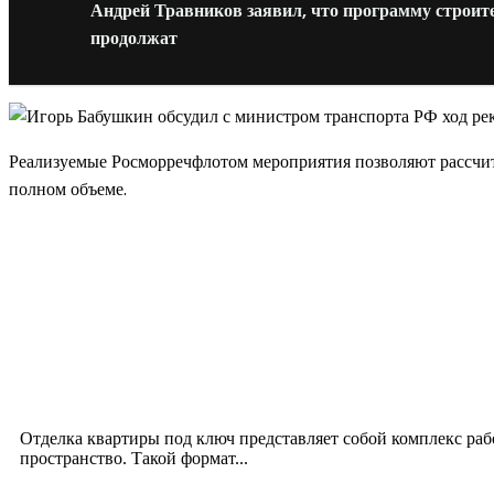
Андрей Травников заявил, что программу строит
продолжат
Реализуемые Росморречфлотом мероприятия позволяют рассчиты
полном объеме.
Новое на сайте
Интерьер
Отделка квартиры под ключ: современный подх
12.07.2026
Отделка квартиры под ключ представляет собой комплекс ра
пространство. Такой формат...