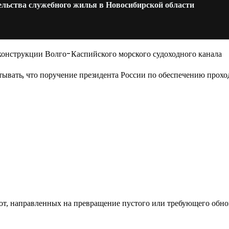
ельства служебного жилья в Новосибирской области
вать, что поручение президента России по обеспечению проходн
од к созданию комфортного пространства
бот, направленных на превращение пустого или требующего обн