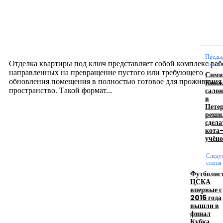
Интерьер
Отделка квартиры под ключ: современный подх
созданию комфортного пространства
12.07.2026
Преды
Отделка квартиры под ключ представляет собой комплекс раб
статья
направленных на превращение пустого или требующего
Симв
обновления помещения в полностью готовое для проживания
Книж
салон
пространство. Такой формат...
в
Петер
реши
Производство полиэтиленовых пакетов с
сдела
кота
логотипом: эффективный инструмент бренда
учёно
17.06.2026
Следу
статья
Футболис
ЦСКА
Девушка в бокале: легендарный номер бурлеска
впервые с
искусство эффектного представления
2016 года
вышли в
11.06.2026
финал
Кубка