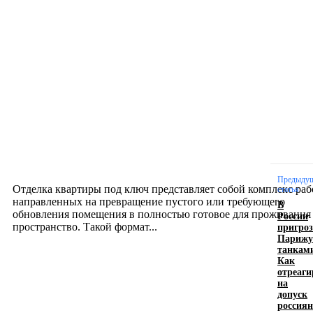
Новое на сайте
Интерьер
Отделка квартиры под ключ: современный подх
созданию комфортного пространства
12.07.2026
Предыду
Отделка квартиры под ключ представляет собой комплекс раб
статья
направленных на превращение пустого или требующего
В
обновления помещения в полностью готовое для проживания
России
пригро
пространство. Такой формат...
Парижу
танкам
Как
Производство полиэтиленовых пакетов с
отреаг
на
логотипом: эффективный инструмент бренда
допуск
россиян
17.06.2026