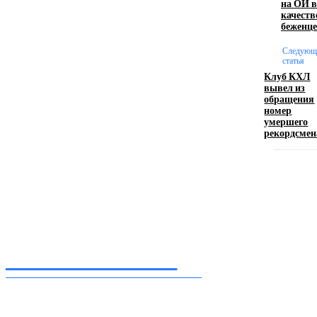
на ОИ в
качеств
беженц
Девушка в бокале: легендарный номер бурлеска
Следующ
искусство эффектного представления
статья
Клуб КХЛ
11.06.2026
вывел из
обращения
номер
умершего
рекордсмен
Inform-71.ru
ПРОФЕССИОНАЛЬНЫЕ НОВОСТИ
Ежедневные актуальные новости, собранные из разных уголков земного шара