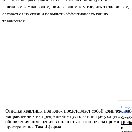
надежным компаньоном, помогающим вам следить за здоровьем,
оставаться на связи и повышать эффективность ваших
тренировок.
Новое на сайте
Интерьер
Отделка квартиры под ключ: современный подх
созданию комфортного пространства
12.07.2026
Преды
Отделка квартиры под ключ представляет собой комплекс раб
статья
направленных на превращение пустого или требующего
Флебо
обновления помещения в полностью готовое для проживания
Пони
и
пространство. Такой формат...
лечен